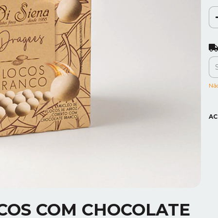
Ent
Nã
AC
COS COM CHOCOLATE