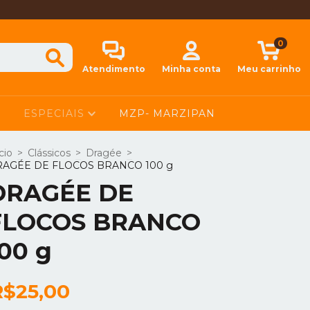
0
Atendimento
Minha conta
Meu carrinho
ESPECIAIS
MZP- MARZIPAN
cio
>
Clássicos
>
Dragée
>
AGÉE DE FLOCOS BRANCO 100 g
DRAGÉE DE
FLOCOS BRANCO
00 g
R$25,00