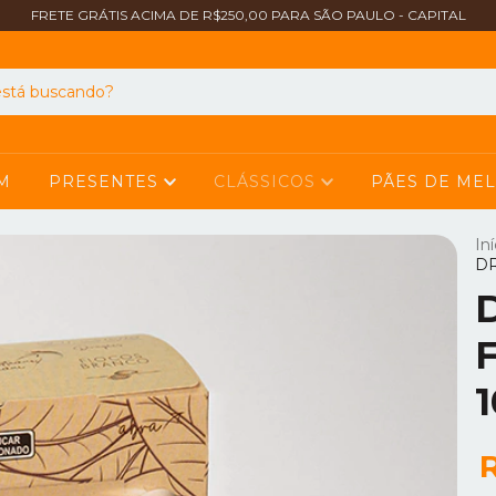
FRETE GRÁTIS ACIMA DE R$250,00 PARA SÃO PAULO - CAPITAL
M
PRESENTES
CLÁSSICOS
PÃES DE MEL
Iní
DR
1