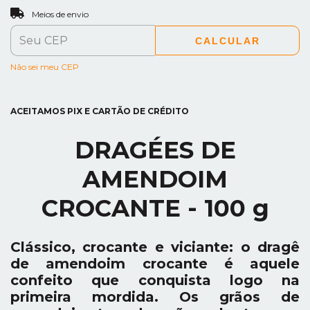
ALTERAR CEP
Entregas para o CEP:
Meios de envio
CALCULAR
Não sei meu CEP
ACEITAMOS PIX E CARTÃO DE CRÉDITO
DRAGÉES DE
AMENDOIM
CROCANTE - 100 g
Clássico, crocante e viciante: o dragê
de amendoim crocante é aquele
confeito que conquista logo na
primeira mordida. Os grãos de