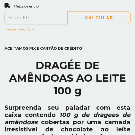
ALTERAR CEP
Entregas para o CEP:
Meios de envio
CALCULAR
Não sei meu CEP
ACEITAMOS PIX E CARTÃO DE CRÉDITO
DRAGÉE DE
AMÊNDOAS AO LEITE
100 g
Surpreenda seu paladar com esta
caixa contendo
100 g de dragees de
amêndoas
cobertas por uma camada
irresistível de chocolate ao leite