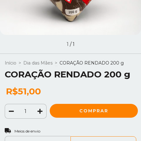
1
/
1
Início
>
Dia das Mães
>
CORAÇÃO RENDADO 200 g
CORAÇÃO RENDADO 200 g
R$51,00
ALTERAR CEP
Entregas para o CEP:
Meios de envio