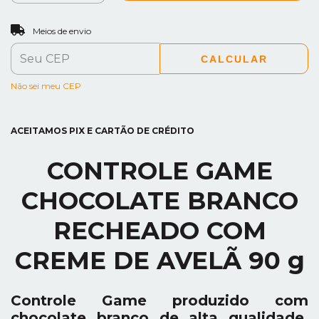
ALTERAR CEP
Entregas para o CEP:
Meios de envio
CALCULAR
Não sei meu CEP
ACEITAMOS PIX E CARTÃO DE CRÉDITO
CONTROLE GAME
CHOCOLATE BRANCO
RECHEADO COM
CREME DE AVELÃ 90 g
Controle Game produzido com
chocolate branco de alta qualidade,